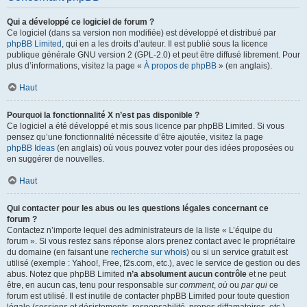
Qui a développé ce logiciel de forum ?
Ce logiciel (dans sa version non modifiée) est développé et distribué par
phpBB Limited
, qui en a les droits d’auteur. Il est publié sous la licence
publique générale GNU version 2 (GPL-2.0) et peut être diffusé librement. Pour
plus d’informations, visitez la page «
À propos de phpBB
» (en anglais).
Haut
Pourquoi la fonctionnalité X n’est pas disponible ?
Ce logiciel a été développé et mis sous licence par phpBB Limited. Si vous
pensez qu’une fonctionnalité nécessite d’être ajoutée, visitez la page
phpBB Ideas
(en anglais) où vous pouvez voter pour des idées proposées ou
en suggérer de nouvelles.
Haut
Qui contacter pour les abus ou les questions légales concernant ce
forum ?
Contactez n’importe lequel des administrateurs de la liste « L’équipe du
forum ». Si vous restez sans réponse alors prenez contact avec le propriétaire
du domaine (en faisant une
recherche sur whois
) ou si un service gratuit est
utilisé (exemple : Yahoo!, Free, f2s.com, etc.), avec le service de gestion ou des
abus. Notez que phpBB Limited
n’a absolument aucun contrôle
et ne peut
être, en aucun cas, tenu pour responsable sur
comment
,
où
ou
par qui
ce
forum est utilisé. Il est inutile de contacter phpBB Limited pour toute question