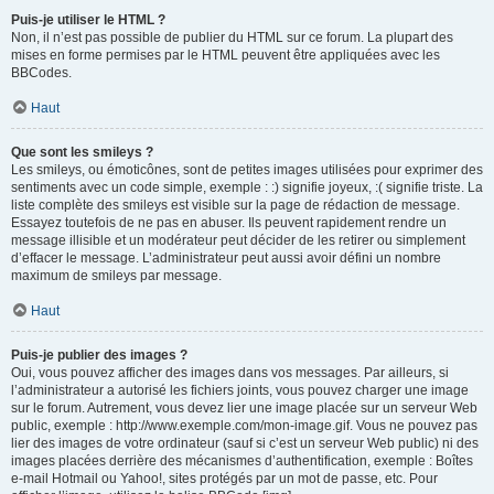
Puis-je utiliser le HTML ?
Non, il n’est pas possible de publier du HTML sur ce forum. La plupart des
mises en forme permises par le HTML peuvent être appliquées avec les
BBCodes.
Haut
Que sont les smileys ?
Les smileys, ou émoticônes, sont de petites images utilisées pour exprimer des
sentiments avec un code simple, exemple : :) signifie joyeux, :( signifie triste. La
liste complète des smileys est visible sur la page de rédaction de message.
Essayez toutefois de ne pas en abuser. Ils peuvent rapidement rendre un
message illisible et un modérateur peut décider de les retirer ou simplement
d’effacer le message. L’administrateur peut aussi avoir défini un nombre
maximum de smileys par message.
Haut
Puis-je publier des images ?
Oui, vous pouvez afficher des images dans vos messages. Par ailleurs, si
l’administrateur a autorisé les fichiers joints, vous pouvez charger une image
sur le forum. Autrement, vous devez lier une image placée sur un serveur Web
public, exemple : http://www.exemple.com/mon-image.gif. Vous ne pouvez pas
lier des images de votre ordinateur (sauf si c’est un serveur Web public) ni des
images placées derrière des mécanismes d’authentification, exemple : Boîtes
e-mail Hotmail ou Yahoo!, sites protégés par un mot de passe, etc. Pour