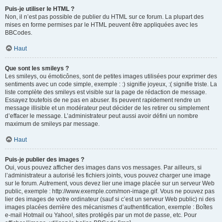
Puis-je utiliser le HTML ?
Non, il n’est pas possible de publier du HTML sur ce forum. La plupart des
mises en forme permises par le HTML peuvent être appliquées avec les
BBCodes.
Haut
Que sont les smileys ?
Les smileys, ou émoticônes, sont de petites images utilisées pour exprimer des
sentiments avec un code simple, exemple : :) signifie joyeux, :( signifie triste. La
liste complète des smileys est visible sur la page de rédaction de message.
Essayez toutefois de ne pas en abuser. Ils peuvent rapidement rendre un
message illisible et un modérateur peut décider de les retirer ou simplement
d’effacer le message. L’administrateur peut aussi avoir défini un nombre
maximum de smileys par message.
Haut
Puis-je publier des images ?
Oui, vous pouvez afficher des images dans vos messages. Par ailleurs, si
l’administrateur a autorisé les fichiers joints, vous pouvez charger une image
sur le forum. Autrement, vous devez lier une image placée sur un serveur Web
public, exemple : http://www.exemple.com/mon-image.gif. Vous ne pouvez pas
lier des images de votre ordinateur (sauf si c’est un serveur Web public) ni des
images placées derrière des mécanismes d’authentification, exemple : Boîtes
e-mail Hotmail ou Yahoo!, sites protégés par un mot de passe, etc. Pour