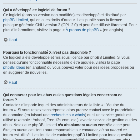
Qui a développé ce logiciel de forum ?
Ce logiciel (dans sa version non modifiée) est développé et distribué par
phpBB Limited
, qui en a les droits d’auteur. Il est publié sous la licence
publique générale GNU version 2 (GPL-2.0) et peut être diffusé librement. Pour
plus d’informations, visitez la page «
À propos de phpBB
» (en anglais).
Haut
Pourquoi la fonctionnalité X n’est pas disponible ?
Ce logiciel a été développé et mis sous licence par phpBB Limited. Si vous
pensez qu’une fonctionnalité nécessite d’être ajoutée, visitez la page
phpBB Ideas
(en anglais) où vous pouvez voter pour des idées proposées ou
en suggérer de nouvelles.
Haut
Qui contacter pour les abus ou les questions légales concernant ce
forum ?
Contactez n’importe lequel des administrateurs de la liste « L’équipe du
forum ». Si vous restez sans réponse alors prenez contact avec le propriétaire
du domaine (en faisant une
recherche sur whois
) ou si un service gratuit est
utilisé (exemple : Yahoo!, Free, f2s.com, etc.), avec le service de gestion ou des
abus. Notez que phpBB Limited
n’a absolument aucun contrôle
et ne peut
être, en aucun cas, tenu pour responsable sur
comment
,
où
ou
par qui
ce
forum est utilisé. Il est inutile de contacter phpBB Limited pour toute question