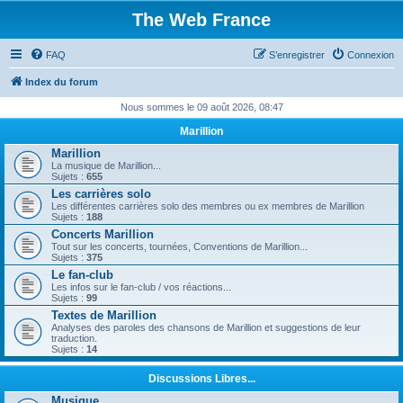
The Web France
FAQ
S’enregistrer
Connexion
Index du forum
Nous sommes le 09 août 2026, 08:47
Marillion
Marillion
La musique de Marillion...
Sujets :
655
Les carrières solo
Les différentes carrières solo des membres ou ex membres de Marillion
Sujets :
188
Concerts Marillion
Tout sur les concerts, tournées, Conventions de Marillion...
Sujets :
375
Le fan-club
Les infos sur le fan-club / vos réactions...
Sujets :
99
Textes de Marillion
Analyses des paroles des chansons de Marillion et suggestions de leur
traduction.
Sujets :
14
Discussions Libres...
Musique...