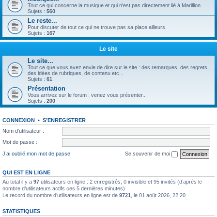
Tout ce qui concerne la musique et qui n'est pas directement lié à Marillion...
Sujets :
560
Le reste...
Pour discuter de tout ce qui ne trouve pas sa place ailleurs.
Sujets :
167
Le site
Le site...
Tout ce que vous avez envie de dire sur le site : des remarques, des regrets,
des idées de rubriques, de contenu etc...
Sujets :
61
Présentation
Vous arrivez sur le forum : venez vous présenter...
Sujets :
200
CONNEXION
•
S’ENREGISTRER
Nom d’utilisateur :
Mot de passe :
J’ai oublié mon mot de passe
Se souvenir de moi
QUI EST EN LIGNE
Au total il y a
97
utilisateurs en ligne : 2 enregistrés, 0 invisible et 95 invités (d’après le
nombre d’utilisateurs actifs ces 5 dernières minutes)
Le record du nombre d’utilisateurs en ligne est de
9721
, le 01 août 2026, 22:20
STATISTIQUES