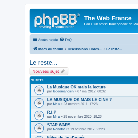
The Web France
Fan-Club officiel francophone de Mar
Accès rapide
FAQ
Index du forum
Discussions Libres...
Le reste...
Le reste...
Nouveau sujet
SUJETS
La Musique OK mais la lecture
par
legeomancien
» 07 mai 2012, 00:32
LA MUSIQUE OK MAIS LE CINE ?
par
Mr a
» 23 octobre 2011, 17:23
R.I.P
par
Mr a
» 25 novembre 2020, 18:23
STAR WARS
par
Nonotofu
» 19 octobre 2017, 23:23
Fêtes de fin d'année