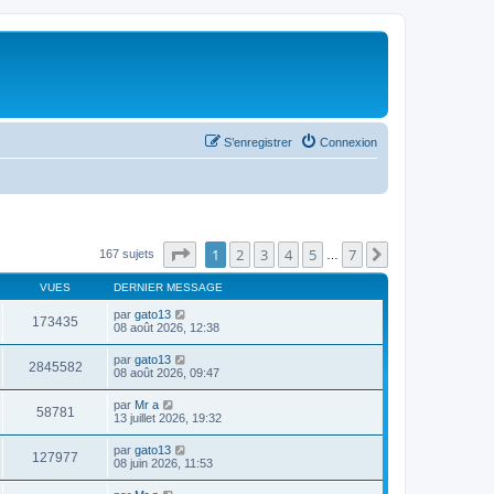
S’enregistrer
Connexion
Page
1
sur
7
1
2
3
4
5
7
Suivante
167 sujets
…
VUES
DERNIER MESSAGE
par
gato13
173435
08 août 2026, 12:38
par
gato13
2845582
08 août 2026, 09:47
par
Mr a
58781
13 juillet 2026, 19:32
par
gato13
127977
08 juin 2026, 11:53