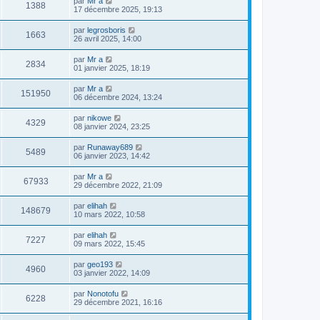
par
Mr a
1388
17 décembre 2025, 19:13
par
legrosboris
1663
26 avril 2025, 14:00
par
Mr a
2834
01 janvier 2025, 18:19
par
Mr a
151950
06 décembre 2024, 13:24
par
nikowe
4329
08 janvier 2024, 23:25
par
Runaway689
5489
06 janvier 2023, 14:42
par
Mr a
67933
29 décembre 2022, 21:09
par
elihah
148679
10 mars 2022, 10:58
par
elihah
7227
09 mars 2022, 15:45
par
geo193
4960
03 janvier 2022, 14:09
par
Nonotofu
6228
29 décembre 2021, 16:16