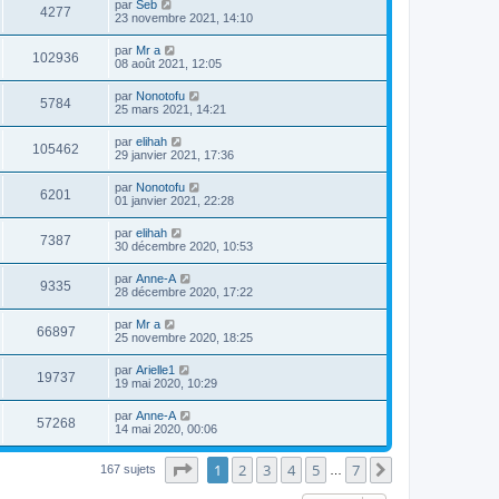
par
Seb
4277
23 novembre 2021, 14:10
par
Mr a
102936
08 août 2021, 12:05
par
Nonotofu
5784
25 mars 2021, 14:21
par
elihah
105462
29 janvier 2021, 17:36
par
Nonotofu
6201
01 janvier 2021, 22:28
par
elihah
7387
30 décembre 2020, 10:53
par
Anne-A
9335
28 décembre 2020, 17:22
par
Mr a
66897
25 novembre 2020, 18:25
par
Arielle1
19737
19 mai 2020, 10:29
par
Anne-A
57268
14 mai 2020, 00:06
Page
1
sur
7
1
2
3
4
5
7
Suivante
167 sujets
…