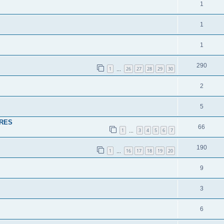
1
1
1
290
1
26
27
28
29
30
…
2
5
TRES
66
1
3
4
5
6
7
…
190
1
16
17
18
19
20
…
9
3
6