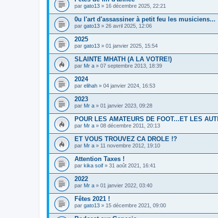
par
gato13
» 16 décembre 2025, 22:21
0u l'art d'assassiner à petit feu les musiciens...
par
gato13
» 26 avril 2025, 12:06
2025
par
gato13
» 01 janvier 2025, 15:54
SLAINTE MHATH (A LA VOTRE!)
par
Mr a
» 07 septembre 2013, 18:39
2024
par
elihah
» 04 janvier 2024, 16:53
2023
par
Mr a
» 01 janvier 2023, 09:28
POUR LES AMATEURS DE FOOT...ET LES AU
par
Mr a
» 08 décembre 2011, 20:13
ET VOUS TROUVEZ CA DROLE !?
par
Mr a
» 11 novembre 2012, 19:10
Attention Taxes !
par
kika soif
» 31 août 2021, 16:41
2022
par
Mr a
» 01 janvier 2022, 03:40
Fêtes 2021 !
par
gato13
» 15 décembre 2021, 09:00