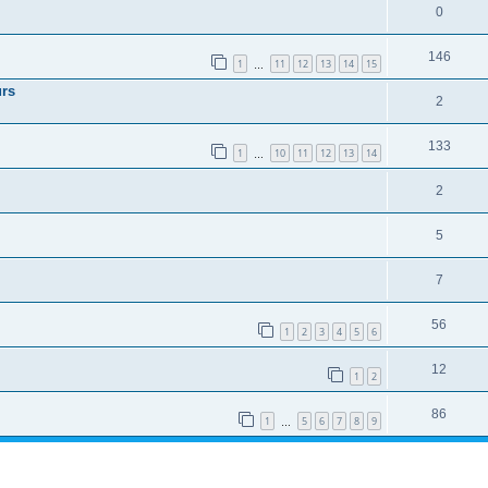
0
146
1
11
12
13
14
15
…
urs
2
133
1
10
11
12
13
14
…
2
5
7
56
1
2
3
4
5
6
12
1
2
86
1
5
6
7
8
9
…