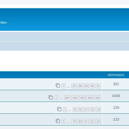
illion
RÉPONSES
301
1
27
28
29
30
31
…
4346
1
431
432
433
434
435
…
129
1
9
10
11
12
13
…
223
1
19
20
21
22
23
…