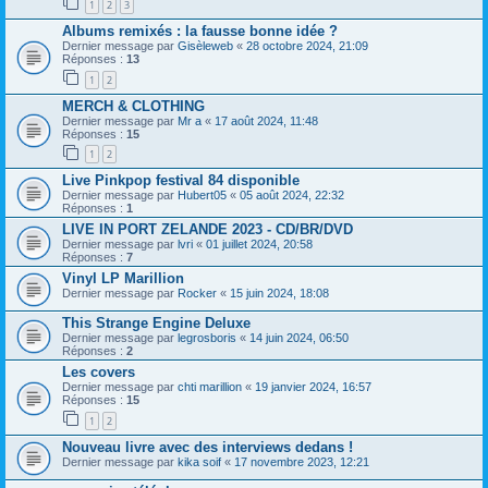
1
2
3
Albums remixés : la fausse bonne idée ?
Dernier message par
Gisèleweb
«
28 octobre 2024, 21:09
Réponses :
13
1
2
MERCH & CLOTHING
Dernier message par
Mr a
«
17 août 2024, 11:48
Réponses :
15
1
2
Live Pinkpop festival 84 disponible
Dernier message par
Hubert05
«
05 août 2024, 22:32
Réponses :
1
LIVE IN PORT ZELANDE 2023 - CD/BR/DVD
Dernier message par
lvri
«
01 juillet 2024, 20:58
Réponses :
7
Vinyl LP Marillion
Dernier message par
Rocker
«
15 juin 2024, 18:08
This Strange Engine Deluxe
Dernier message par
legrosboris
«
14 juin 2024, 06:50
Réponses :
2
Les covers
Dernier message par
chti marillion
«
19 janvier 2024, 16:57
Réponses :
15
1
2
Nouveau livre avec des interviews dedans !
Dernier message par
kika soif
«
17 novembre 2023, 12:21