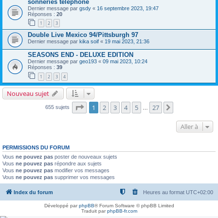
sonneries téléphone
Dernier message par
gsdy
«
16 septembre 2023, 19:47
Réponses :
20
1
2
3
Double Live Mexico 94/Pittsburgh 97
Dernier message par
kika soif
«
19 mai 2023, 21:36
SEASONS END - DELUXE EDITION
Dernier message par
geo193
«
09 mai 2023, 10:24
Réponses :
39
1
2
3
4
Nouveau sujet
Page
1
sur
27
1
2
3
4
5
27
Suivante
655 sujets
…
Aller à
PERMISSIONS DU FORUM
Vous
ne pouvez pas
poster de nouveaux sujets
Vous
ne pouvez pas
répondre aux sujets
Vous
ne pouvez pas
modifier vos messages
Vous
ne pouvez pas
supprimer vos messages
Index du forum
Heures au format
UTC+02:00
Développé par
phpBB
® Forum Software © phpBB Limited
Traduit par
phpBB-fr.com