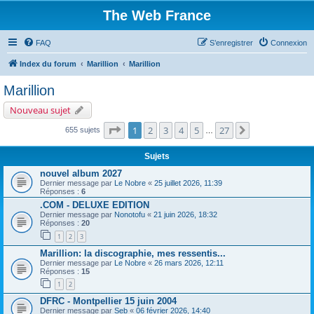
The Web France
FAQ
S’enregistrer
Connexion
Index du forum
Marillion
Marillion
Marillion
Nouveau sujet
Page
1
sur
27
1
2
3
4
5
27
Suivante
655 sujets
…
Sujets
nouvel album 2027
Dernier message par
Le Nobre
«
25 juillet 2026, 11:39
Réponses :
6
.COM - DELUXE EDITION
Dernier message par
Nonotofu
«
21 juin 2026, 18:32
Réponses :
20
1
2
3
Marillion: la discographie, mes ressentis...
Dernier message par
Le Nobre
«
26 mars 2026, 12:11
Réponses :
15
1
2
DFRC - Montpellier 15 juin 2004
Dernier message par
Seb
«
06 février 2026, 14:40